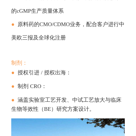
的cGMP生产质量体系
●
原料药的CMO/CDMO业务，配合客户进行中
美欧三报及全球化注册
制剂：
●
授权引进 / 授权出海：
●
制剂 CRO：
●
涵盖实验室工艺开发、中试工艺放大与临床
生物等效性（BE）研究方案设计。