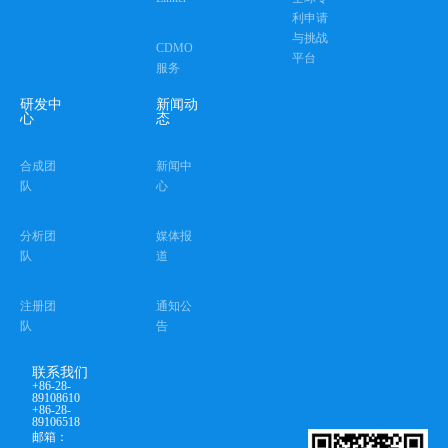
利申请
与挑战
CDMO
平台
服务
研发中
新闻动
心
态
合成团
新闻中
队
心
分析团
媒体报
队
道
注册团
通知公
队
告
联系我们
+86-28-
89108610
+86-28-
89106518
邮箱：