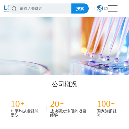
搜索
EN
公司概况
10
20
100
+
+
+
年平均从业经验
成功研发注册的项目
国家注册经
团队
经验
验