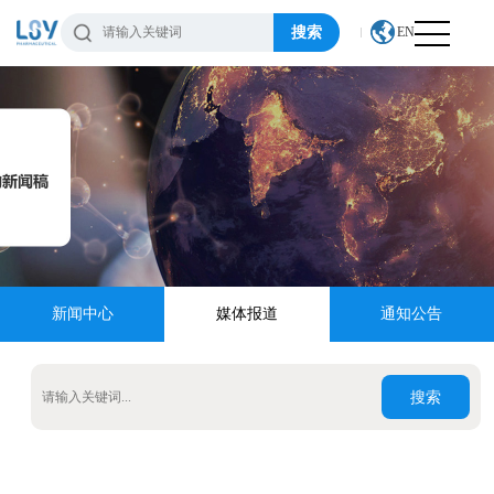
搜索
EN
新闻中心
媒体报道
通知公告
搜索