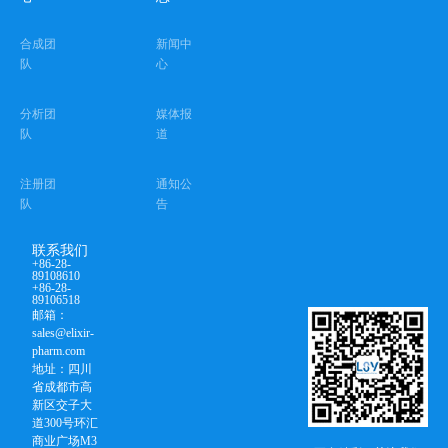
合成团
新闻中
队
心
分析团
媒体报
队
道
注册团
通知公
队
告
联系我们
+86-28-
89108610
+86-28-
89106518
邮箱：
sales@elixir-
pharm.com
地址：四川
省成都市高
新区交子大
道300号环汇
商业广场M3